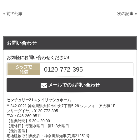
«
前の記事
次の記事
»
bac
お問い合わせ
HOME
アパ
ン・
お気軽にお問い合わせください!
物件検索
0120-772-395
店舗
買いたい
メールでのお問い合わせ
売りたい
センチュリー21スタイリッシュホーム
〒242-0021 神奈川県大和市中央7丁目5-28 シンフォニア大和 1F
フリーダイヤル:0120-772-395
貸したい
FAX：046-260-9511
【営業時間】9:30～20:00
【定休日】毎週水曜日、第1･3火曜日
【免許番号】
お知らせ
宅地建物取引業免許・神奈川県知事(7)第21251号