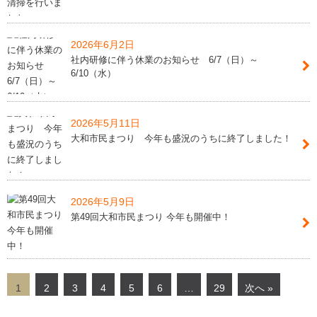
2026年6月2日
bac
社内研修に伴う休業のお知らせ 6/7（日）～
6/10（水）
HOME
アパ
ン・
物件検索
2026年5月11日
店舗
大和市民まつり 今年も盛況のうちに終了しました！
買いたい
売りたい
2026年5月9日
第49回大和市民まつり 今年も開催中！
貸したい
お知らせ
1
2
3
4
5
6
…
29
次へ »
お役立ち情報