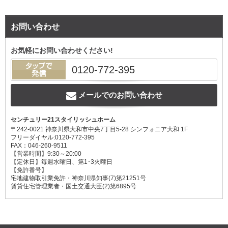
スタッフ紹介
お問い合わせ
会社案内
お気軽にお問い合わせください!
0120-772-395
リフォーム施工例
メールでのお問い合わせ
お客様の声
センチュリー21スタイリッシュホーム
お問い合わせ
〒242-0021 神奈川県大和市中央7丁目5-28 シンフォニア大和 1F
フリーダイヤル:0120-772-395
FAX：046-260-9511
個人情報保護方針
【営業時間】9:30～20:00
【定休日】毎週水曜日、第1･3火曜日
【免許番号】
サイトマップ
宅地建物取引業免許・神奈川県知事(7)第21251号
賃貸住宅管理業者・国土交通大臣(2)第6895号