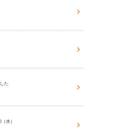
した
0（水）