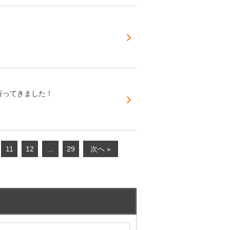
行ってきました！
11
12
…
29
次へ »