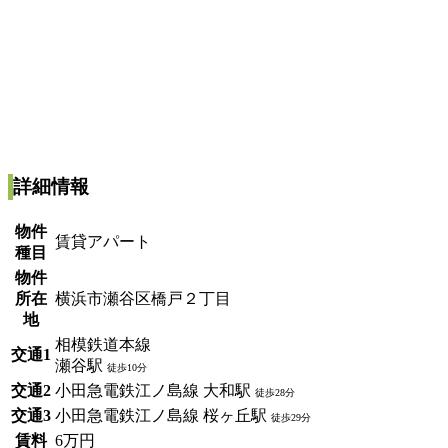
詳細情報
物件
賃貸アパート
種目
物件
所在
横浜市瀬谷区橋戸２丁目
地
相模鉄道本線
交通1
瀬谷駅
徒歩10分
交通2
小田急電鉄江ノ島線 大和駅
徒歩28分
交通3
小田急電鉄江ノ島線 桜ヶ丘駅
徒歩29分
賃料
6万円