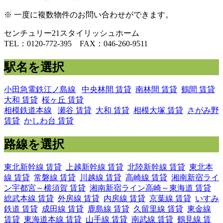
※ 一度に複数物件のお問い合わせができます。
センチュリー21スタイリッシュホーム
TEL：0120-772-395 FAX：046-260-9511
駅名を選択
小田急電鉄江ノ島線
中央林間 賃貸
南林間 賃貸
鶴間 賃貸
大和 賃貸
桜ヶ丘 賃貸
相模鉄道本線
瀬谷 賃貸
大和 賃貸
相模大塚 賃貸
さがみ野
賃貸
かしわ台 賃貸
路線を選択
東北新幹線 賃貸
上越新幹線 賃貸
北陸新幹線 賃貸
東北本
線 賃貸
常磐線 賃貸
川越線 賃貸
高崎線 賃貸
湘南新宿ライ
ン宇都宮～横須賀 賃貸
湘南新宿ライン高崎～東海道 賃貸
総武本線 賃貸
外房線 賃貸
内房線 賃貸
京葉線 賃貸
いすみ
鉄道 賃貸
成田線 賃貸
鹿島線 賃貸
久留里線 賃貸
東金線
賃貸
東海道本線 賃貸
山手線 賃貸
南武線 賃貸
鶴見線 賃