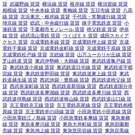
貸
武蔵野線 賃貸
横浜線 賃貸
根岸線 賃貸
横須賀線 賃貸
相模線 賃貸
中央本線 賃貸
青梅線 賃貸
五日市線 賃貸
八高
線 賃貸
京浜東北・根岸線 賃貸
千代田・常磐緩行線 賃貸
埼京線 賃貸
総武・中央緩行線 賃貸
銚子電気鉄道 賃貸
小
湊鉄道 賃貸
千葉都市モノレール 賃貸
秩父鉄道 賃貸
伊奈
線 賃貸
総武流山電鉄 賃貸
つくばＥＸ 賃貸
成田スカイア
クセス 賃貸
京成電鉄本線 賃貸
京成電鉄押上線 賃貸
京成
電鉄千葉線 賃貸
京成電鉄金町線 賃貸
京成電鉄千原線 賃貸
京成電鉄松戸線 賃貸
北総線 賃貸
山万ユーカリが丘線 賃貸
芝山鉄道 賃貸
東武伊勢崎・大師線 賃貸
東武鉄道亀戸線 賃
貸
東武鉄道小泉線 賃貸
東武鉄道日光線 賃貸
東武鉄道宇都
宮線 賃貸
東武鉄道野田線 賃貸
東武鉄道東上線 賃貸
東武
鉄道越生線 賃貸
西武池袋・豊島線 賃貸
西武鉄道秩父線 賃
貸
西武有楽町線 賃貸
西武鉄道新宿線 賃貸
西武鉄道国分寺
線 賃貸
西武鉄道多摩湖線 賃貸
西武鉄道多摩川線 賃貸
西
武鉄道拝島線 賃貸
西武鉄道狭山線 賃貸
西武鉄道山口線 賃
貸
京王電鉄京王線 賃貸
京王電鉄高尾線 賃貸
京王電鉄相模
原線 賃貸
京王電鉄井の頭線 賃貸
小田急電鉄小田原線 賃貸
小田急電鉄江ノ島線 賃貸
小田急電鉄多摩線 賃貸
東急東横
線 賃貸
東急多摩川線 賃貸
東急大井町線 賃貸
東急田園都
市線 賃貸
東急池上線 賃貸
東急世田谷線 賃貸
東急目黒線