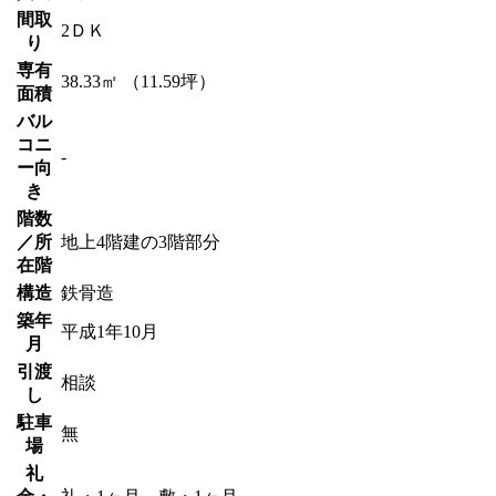
間取
2ＤＫ
り
専有
38.33㎡ （11.59坪）
面積
バル
コニ
-
ー向
き
階数
／所
地上4階建の3階部分
在階
構造
鉄骨造
築年
平成1年10月
月
引渡
相談
し
駐車
無
場
礼