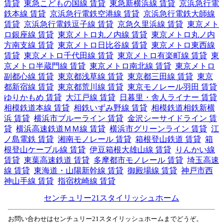
賃貸
東急こどもの国線 賃貸
東急新横浜線 賃貸
京浜急行電
鉄本線 賃貸
京浜急行電鉄空港線 賃貸
京浜急行電鉄大師線
賃貸
京浜急行電鉄逗子線 賃貸
京急久里浜線 賃貸
東京メト
ロ銀座線 賃貸
東京メトロ丸ノ内線 賃貸
東京メトロ丸ノ内
方南支線 賃貸
東京メトロ日比谷線 賃貸
東京メトロ東西線
賃貸
東京メトロ千代田線 賃貸
東京メトロ有楽町線 賃貸
東
京メトロ半蔵門線 賃貸
東京メトロ南北線 賃貸
東京メトロ
副都心線 賃貸
東京都浅草線 賃貸
東京都三田線 賃貸
東京
都新宿線 賃貸
東京都荒川線 賃貸
東京モノレール羽田 賃貸
ゆりかもめ 賃貸
大江戸線 賃貸
日暮里・舎人ライナー 賃貸
相模鉄道本線 賃貸
相鉄いずみ野線 賃貸
相模鉄道相鉄新横
浜 賃貸
横浜市ブルーライン 賃貸
金沢シーサイドライン 賃
貸
横浜高速鉄道ＭＭ線 賃貸
横浜市グリーンライン 賃貸
江
ノ島電鉄 賃貸
湘南モノレール 賃貸
箱根登山鉄道 賃貸
箱
根登山ケーブル線 賃貸
伊豆箱根大雄山線 賃貸
りんかい線
賃貸
東葉高速鉄道 賃貸
多摩都市モノレール 賃貸
埼玉高速
線 賃貸
東海道・山陽新幹線 賃貸
御殿場線 賃貸
神戸市西
神山手線 賃貸
指宿枕崎線 賃貸
センチュリー21スタイリッシュホーム
お問い合わせはセンチュリー21スタイリッシュホームまでどうぞ。