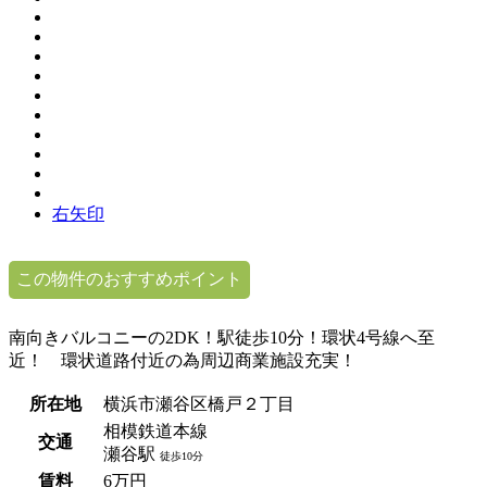
右矢印
この物件のおすすめポイント
南向きバルコニーの2DK！駅徒歩10分！環状4号線へ至
近！ 環状道路付近の為周辺商業施設充実！
所在地
横浜市瀬谷区橋戸２丁目
相模鉄道本線
交通
瀬谷駅
徒歩10分
賃料
6万円