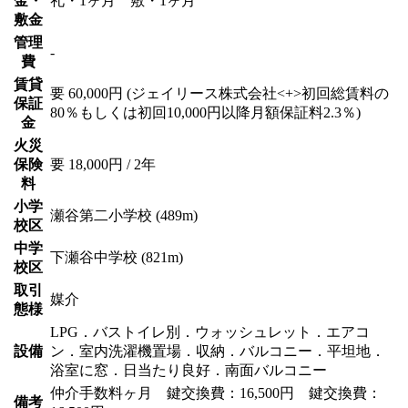
金・
礼・1ヶ月 敷・1ヶ月
敷金
管理
-
費
賃貸
要 60,000円 (ジェイリース株式会社<+>初回総賃料の
保証
80％もしくは初回10,000円以降月額保証料2.3％)
金
火災
保険
要 18,000円 / 2年
料
小学
瀬谷第二小学校 (489m)
校区
中学
下瀬谷中学校 (821m)
校区
取引
媒介
態様
LPG．バストイレ別．ウォッシュレット．エアコ
設備
ン．室内洗濯機置場．収納．バルコニー．平坦地．
浴室に窓．日当たり良好．南面バルコニー
仲介手数料ヶ月 鍵交換費：16,500円 鍵交換費：
備考