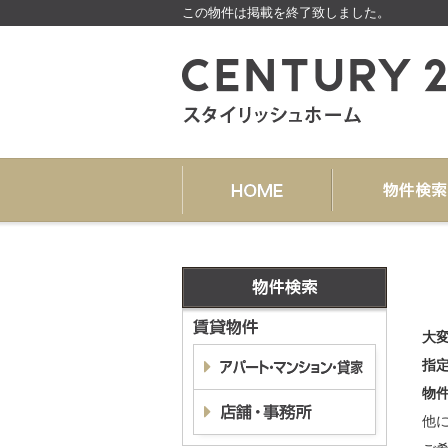
この物件は掲載を終了致しました。
大
指
物
他