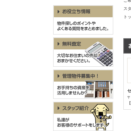
ご
ス
ト
〒
【